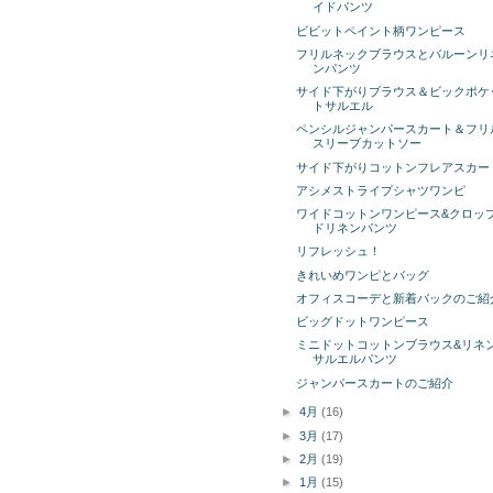
イドパンツ
ビビットペイント柄ワンピース
フリルネックブラウスとバルーンリ
ンパンツ
サイド下がりブラウス＆ビックポケ
トサルエル
ペンシルジャンパースカート＆フリ
スリーブカットソー
サイド下がりコットンフレアスカー
アシメストライプシャツワンピ
ワイドコットンワンピース&クロッ
ドリネンパンツ
リフレッシュ！
きれいめワンピとバッグ
オフィスコーデと新着バックのご紹
ビッグドットワンピース
ミニドットコットンブラウス&リネ
サルエルパンツ
ジャンパースカートのご紹介
►
4月
(16)
►
3月
(17)
►
2月
(19)
►
1月
(15)