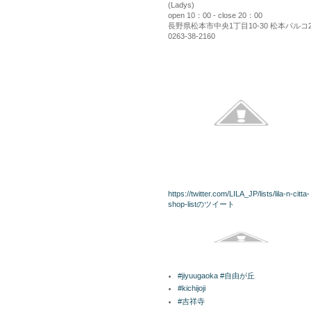
(Ladys)
open 10：00 - close 20：00
長野県松本市中央1丁目10-30 松本パルコ
0263-38-2160
kininaru
twitterリスト
https://twitter.com/LILA_JP/lists/lila-n-citta-
shop-listのツイート
Facebook
ラベル
#jiyuugaoka #自由が丘
#kichijoji
#吉祥寺