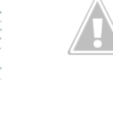
ネ
ッ
ル
ト
プ
介
ン