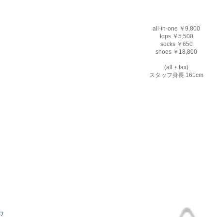
all-in-one ￥9,800
tops ￥5,500
socks ￥650
shoes ￥18,800
(all + tax)
スタッフ身長 161cm
ワ