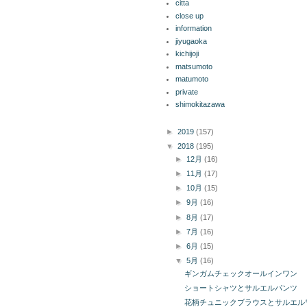
citta
close up
information
jiyugaoka
kichijoji
matsumoto
matumoto
private
shimokitazawa
ブログ アーカイブ
►
2019
(157)
▼
2018
(195)
►
12月
(16)
►
11月
(17)
►
10月
(15)
►
9月
(16)
►
8月
(17)
►
7月
(16)
►
6月
(15)
▼
5月
(16)
ギンガムチェックオールインワン
ショートシャツとサルエルパンツ
花柄チュニックブラウスとサルエル