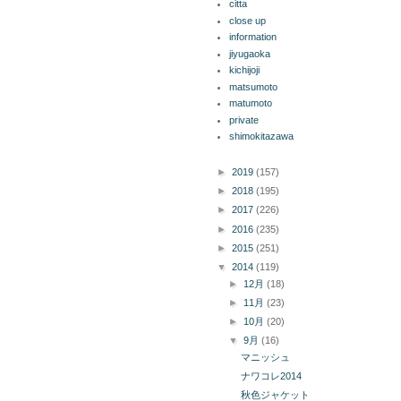
citta
close up
information
jiyugaoka
kichijoji
matsumoto
matumoto
private
shimokitazawa
ブログ アーカイブ
►
2019
(157)
►
2018
(195)
►
2017
(226)
►
2016
(235)
►
2015
(251)
▼
2014
(119)
►
12月
(18)
►
11月
(23)
►
10月
(20)
▼
9月
(16)
マニッシュ
ナワコレ2014
秋色ジャケット