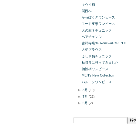
キウイ柄
関西へ
かっぽうぎワンピース
モード変形ワンピース
犬の顔？チュニック
ヘアチェンジ
吉祥寺店3F Renewal OPEN !!!
犬柄ブラウス
ふしぎ柄チュニック
秋祭りに行ってきました
個性柄ワンピース
MEN's New Collection
バルーンワンピース
►
8月
(19)
►
7月
(21)
►
6月
(2)
このブログを検索
掲載商品の購入についてボタン