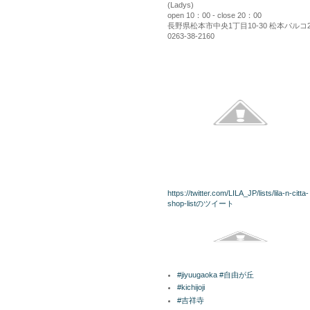
(Ladys)
open 10：00 - close 20：00
長野県松本市中央1丁目10-30 松本パルコ
0263-38-2160
kininaru
twitterリスト
https://twitter.com/LILA_JP/lists/lila-n-citta-
shop-listのツイート
Facebook
ラベル
#jiyuugaoka #自由が丘
#kichijoji
#吉祥寺