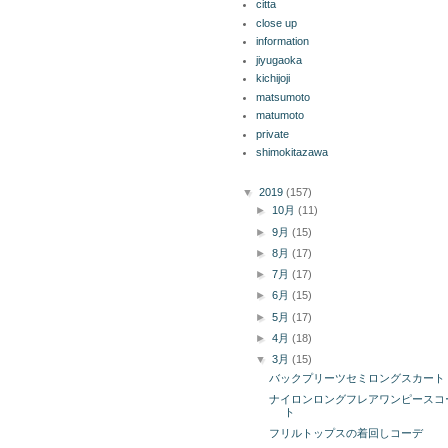
citta
close up
information
jiyugaoka
kichijoji
matsumoto
matumoto
private
shimokitazawa
ブログ アーカイブ
▼
2019
(157)
►
10月
(11)
►
9月
(15)
►
8月
(17)
►
7月
(17)
►
6月
(15)
►
5月
(17)
►
4月
(18)
▼
3月
(15)
バックプリーツセミロングスカート
ナイロンロングフレアワンピースコ
ト
フリルトップスの着回しコーデ