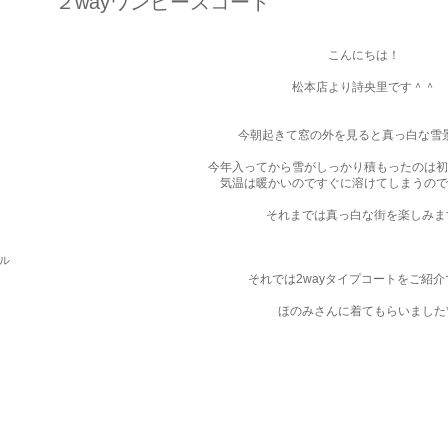
２wayワンピースコート
こんにちは！
松本店より詩央里です＾＾
今朝起きて窓の外を見ると真っ白な雪
今年入ってから雪がしっかり積もったのは初
気温は暖かいのですぐに溶けてしまうので
それまでは真っ白な街を楽しみま
パル
それでは2wayタイプコートをご紹介
ほのみさんに着てもらいました