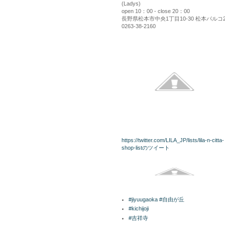
(Ladys)
open 10：00 - close 20：00
長野県松本市中央1丁目10-30 松本パルコ
0263-38-2160
kininaru
twitterリスト
https://twitter.com/LILA_JP/lists/lila-n-citta-
shop-listのツイート
Facebook
ラベル
#jiyuugaoka #自由が丘
#kichijoji
#吉祥寺