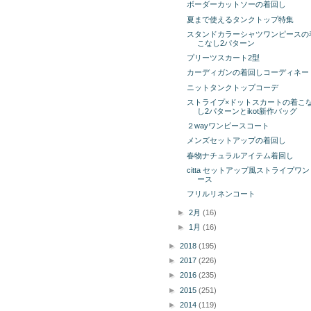
ボーダーカットソーの着回し
夏まで使えるタンクトップ特集
スタンドカラーシャツワンピースの
こなし2パターン
プリーツスカート2型
カーディガンの着回しコーディネー
ニットタンクトップコーデ
ストライプ×ドットスカートの着こ
し2パターンとikot新作バッグ
２wayワンピースコート
メンズセットアップの着回し
春物ナチュラルアイテム着回し
citta セットアップ風ストライプワ
ース
フリルリネンコート
►
2月
(16)
►
1月
(16)
►
2018
(195)
►
2017
(226)
►
2016
(235)
►
2015
(251)
►
2014
(119)