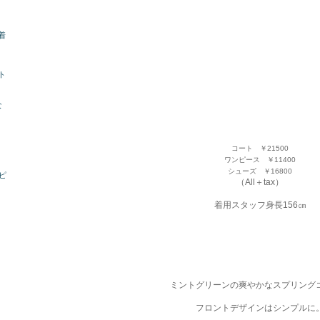
着
ト
な
コート ￥21500
ワンピース ￥11400
シューズ ￥16800
ンピ
（All＋tax）
着用スタッフ身長156㎝
ミントグリーンの爽やかなスプリング
フロントデザインはシンプルに