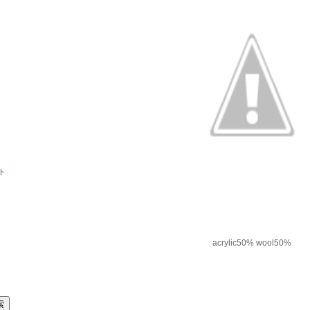
ト
acrylic50% wool50%