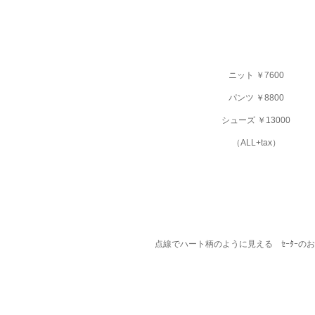
ニット ￥7600
パンツ ￥8800
シューズ ￥13000
（ALL+tax）
点線でハート柄のように見える ｾｰﾀｰの