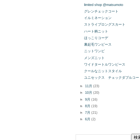
limited shop @matsumoto
グレンチェックコート
イルミネーション
ストライプロングスカート
ハート柄ニット
ほっこりコーデ
裏起毛ワンピース
ニットワンピ
メンズニット
ワイドタートルワンピース
クールなニットスタイル
ユニセックス チェックダブルコー
►
11月
(23)
►
10月
(20)
►
9月
(16)
►
8月
(19)
►
7月
(21)
►
6月
(2)
このブログを検索