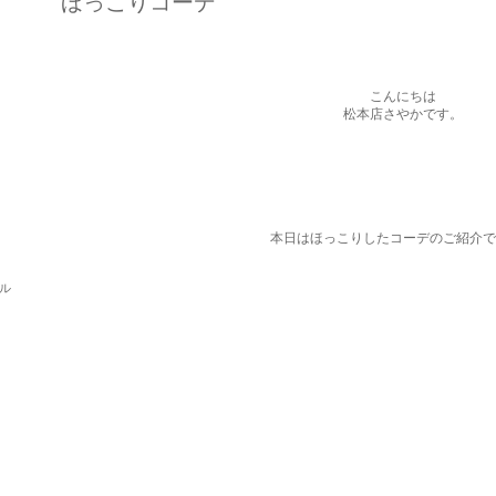
ほっこりコーデ
こんにちは
松本店さやかです。
本日はほっこりしたコーデのご紹介で
パル