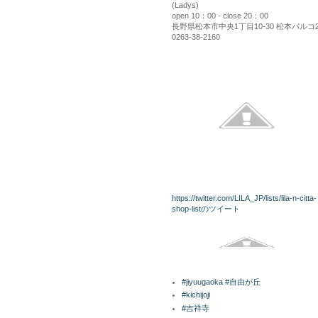
(Ladys)
open 10：00 - close 20：00
長野県松本市中央1丁目10-30 松本パルコ
0263-38-2160
kininaru
twitterリスト
https://twitter.com/LILA_JP/lists/lila-n-citta-
shop-listのツイート
Facebook
ラベル
#jiyuugaoka #自由が丘
#kichijoji
#吉祥寺