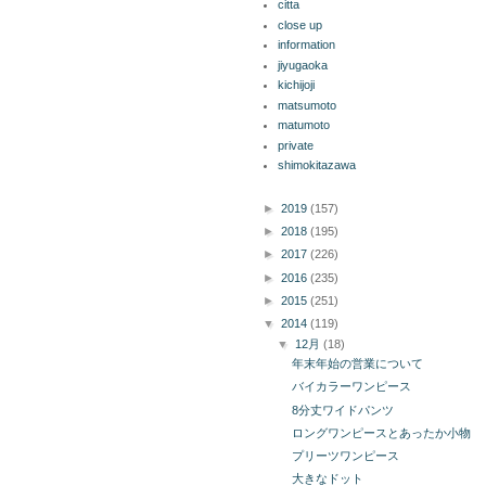
citta
close up
information
jiyugaoka
kichijoji
matsumoto
matumoto
private
shimokitazawa
ブログ アーカイブ
►
2019
(157)
►
2018
(195)
►
2017
(226)
►
2016
(235)
►
2015
(251)
▼
2014
(119)
▼
12月
(18)
年末年始の営業について
バイカラーワンピース
8分丈ワイドパンツ
ロングワンピースとあったか小物
プリーツワンピース
大きなドット