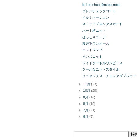
limited shop @matsumoto
グレンチェックコート
イルミネーション
ストライプロングスカート
ハート柄ニット
ほっこりコーデ
裏起毛ワンピース
ニットワンピ
メンズニット
ワイドタートルワンピース
クールなニットスタイル
ユニセックス チェックダブルコー
►
11月
(23)
►
10月
(20)
►
9月
(16)
►
8月
(19)
►
7月
(21)
►
6月
(2)
このブログを検索