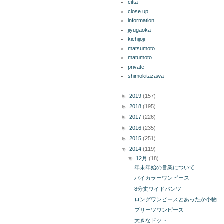
citta
close up
information
jiyugaoka
kichijoji
matsumoto
matumoto
private
shimokitazawa
ブログ アーカイブ
►
2019
(157)
►
2018
(195)
►
2017
(226)
►
2016
(235)
►
2015
(251)
▼
2014
(119)
▼
12月
(18)
年末年始の営業について
バイカラーワンピース
8分丈ワイドパンツ
ロングワンピースとあったか小物
プリーツワンピース
大きなドット