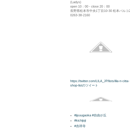
(Ladys)
open 10：00 - close 20：00
長野県松本市中央1丁目10-30 松本パルコ
0263-38-2160
kininaru
twitterリスト
https://twitter.com/LILA_JP/lists/lila-n-citta-
shop-listのツイート
Facebook
ラベル
#jiyuugaoka #自由が丘
#kichijoji
#吉祥寺