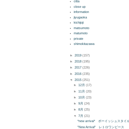
citta
close up
information
jiyugaoka
kichijoji
matsumoto
matumoto
private
shimokitazawa
ブログ アーカイブ
►
2019
(157)
►
2018
(195)
►
2017
(226)
►
2016
(235)
▼
2015
(251)
►
12月
(17)
►
11月
(20)
►
10月
(23)
►
9月
(24)
►
8月
(25)
▼
7月
(21)
*new arrivai* ボーイッシュスタイ
"New Arrival" レトロワンピース