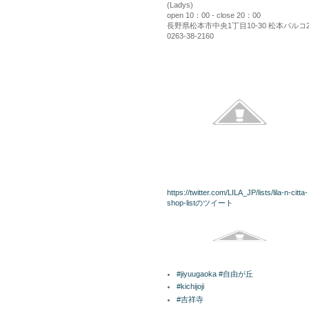
(Ladys)
open 10：00 - close 20：00
長野県松本市中央1丁目10-30 松本パルコ
0263-38-2160
kininaru
twitterリスト
https://twitter.com/LILA_JP/lists/lila-n-citta-
shop-listのツイート
Facebook
ラベル
#jiyuugaoka #自由が丘
#kichijoji
#吉祥寺