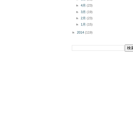
►
4月
(23)
►
3月
(19)
►
2月
(23)
►
1月
(15)
►
2014
(119)
このブログを検索
掲載商品の購入についてボタン