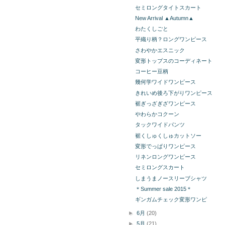
セミロングタイトスカート
New Arrival ▲Autumn▲
わたくしごと
平織り柄？ロングワンピース
さわやかエスニック
変形トップスのコーディネート
コーヒー豆柄
幾何学ワイドワンピース
きれいめ後ろ下がりワンピース
裾ぎっざぎざワンピース
やわらかコクーン
タックワイドパンツ
裾くしゅくしゅカットソー
変形でっぱりワンピース
リネンロングワンピース
セミロングスカート
しまうまノースリーブシャツ
＊Summer sale 2015＊
ギンガムチェック変形ワンピ
►
6月
(20)
►
5月
(21)