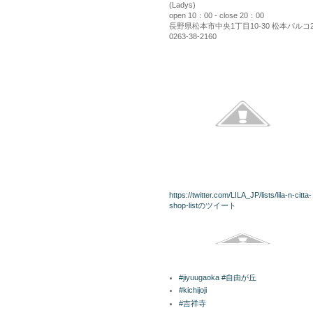
(Ladys)
open 10：00 - close 20：00
長野県松本市中央1丁目10-30 松本パルコ
0263-38-2160
kininaru
twitterリスト
https://twitter.com/LILA_JP/lists/lila-n-citta-
shop-listのツイート
Facebook
ラベル
#jiyuugaoka #自由が丘
#kichijoji
#吉祥寺