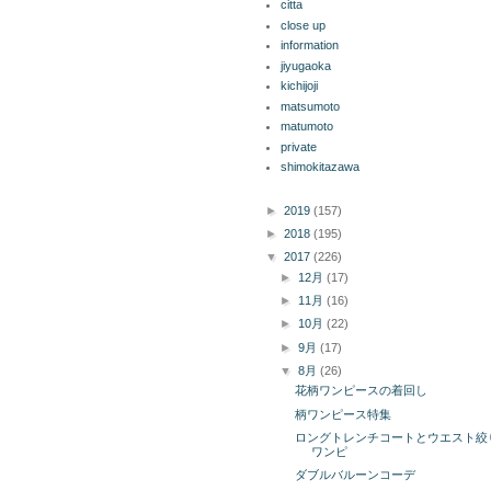
citta
close up
information
jiyugaoka
kichijoji
matsumoto
matumoto
private
shimokitazawa
ブログ アーカイブ
►
2019
(157)
►
2018
(195)
▼
2017
(226)
►
12月
(17)
►
11月
(16)
►
10月
(22)
►
9月
(17)
▼
8月
(26)
花柄ワンピースの着回し
柄ワンピース特集
ロングトレンチコートとウエスト絞
ワンピ
ダブルバルーンコーデ