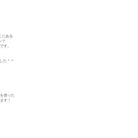
くにある
ン？
です。
した＾＾
を使った
ます！