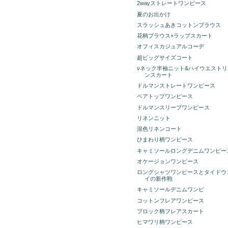
2wayストレートワンピース
夏のお出かけ
スラッシュあきコットンブラウス
花柄ブラウス×ラップスカート
オフィスカジュアルコーデ
超ビッグサイズコート
vネック半袖ニット&ハイウエストリ
ンスカート
ドルマンストレートワンピース
ベアトップワンピース
ドルマンスリーブワンピース
リネンニット
混色リネンコート
ひまわり柄ワンピース
キャミソールロングデニムワンピー
オケージョンワンピース
ロングシャツワンピースとタイドウ
イの新作鞄
キャミソールデニムワンピ
コットンフレアワンピース
ブロック柄フレアスカート
ヒマワリ柄ワンピース