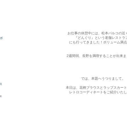
お仕事の休憩中には、松本パルコの近
『どんぐり』という老舗レストラ
ボ
にも行ってきました！ボリューム満点
2週間弱、長野を満喫することが出来ま
では、本題へうつりまして。
ス
本日は、花柄ブラウスとラップスカート
レトロコーディネートをご紹介いたし
ェ