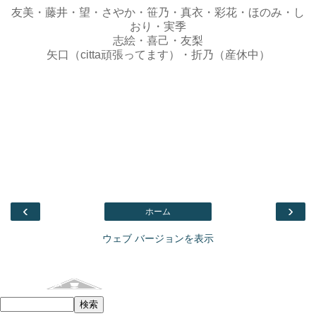
友美・藤井・望・さやか・笹乃・真衣・彩花・ほのみ・し
おり・実季
志絵・喜己・友梨
矢口（citta頑張ってます）・折乃（産休中）
‹
›
ホーム
ウェブ バージョンを表示
Facebook
このブログを検索