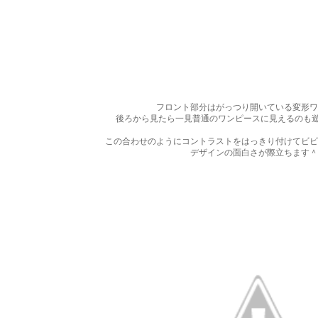
フロント部分はがっつり開いている変形ワ
後ろから見たら一見普通のワンピースに見えるのも遊
この合わせのようにコントラストをはっきり付けてビビ
デザインの面白さが際立ちます＾