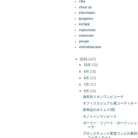
citta
close up
information
jiyugaoka
kichijoji
matsumoto
matumoto
private
shimokitazawa
ブログ アーカイブ
▼
2019
(157)
►
10月
(11)
►
9月
(15)
►
8月
(17)
►
7月
(17)
▼
6月
(15)
身長別リネンワンピコーデ
オフィスカジュアル風コーディネー
新商品のボトムス3型
モノトーンワンピース
ガーリー・リゾート・ボーイッシュ
ーデ
ブロックチェック変形ワンピの着回
コーディネート