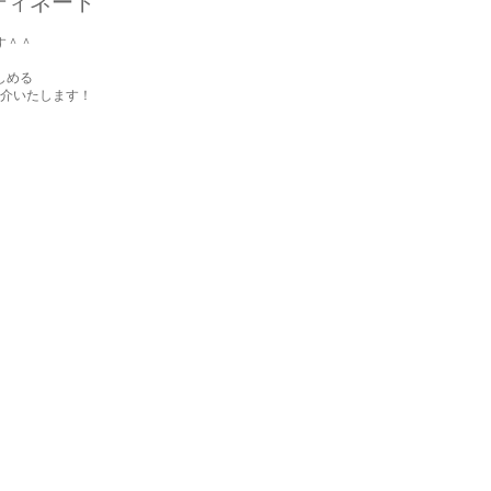
ディネート
す＾＾
しめる
介いたします！