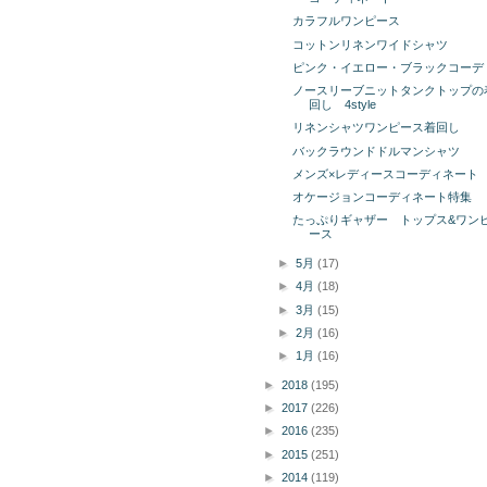
カラフルワンピース
コットンリネンワイドシャツ
ピンク・イエロー・ブラックコーデ
ノースリーブニットタンクトップの
回し 4style
リネンシャツワンピース着回し
バックラウンドドルマンシャツ
メンズ×レディースコーディネート
オケージョンコーディネート特集
たっぷりギャザー トップス&ワン
ース
►
5月
(17)
►
4月
(18)
►
3月
(15)
►
2月
(16)
►
1月
(16)
►
2018
(195)
►
2017
(226)
►
2016
(235)
►
2015
(251)
►
2014
(119)