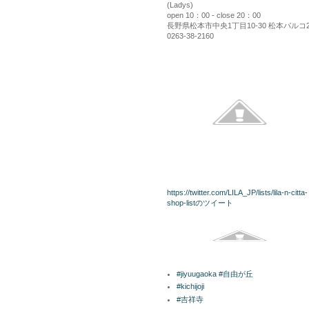
(Ladys)
open 10：00 - close 20：00
長野県松本市中央1丁目10-30 松本パルコ
0263-38-2160
kininaru
twitterリスト
https://twitter.com/LILA_JP/lists/lila-n-citta-
shop-listのツイート
Facebook
ラベル
#jiyuugaoka #自由が丘
#kichijoji
#吉祥寺