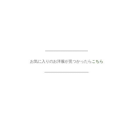
------------------------------------
お気に入りのお洋服が見つかったら
こちら
-------------------------------------