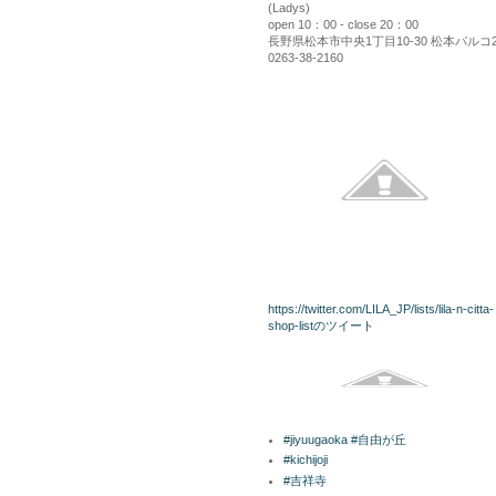
(Ladys)
open 10：00 - close 20：00
長野県松本市中央1丁目10-30 松本パルコ
0263-38-2160
kininaru
twitterリスト
https://twitter.com/LILA_JP/lists/lila-n-citta-
shop-listのツイート
Facebook
ラベル
#jiyuugaoka #自由が丘
#kichijoji
#吉祥寺