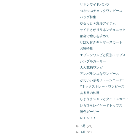
リネンワイドパンツ
つぶつぶチェックワンピース
バッグ特集
ゆるっと＋変形アイテム
サイドさがりリネンチュニック
都会で癒しを求めて
りぼん付きギャザースカート
お靴特集
エプロンワンピと変形トップス
シンプルガーリー
大人花柄ワンピ
アンバランスなワンピース
かわいい系モノトーンコーデ！
Yネックストレートワンピース
ある日の休日
しまうまシャツとタイトスカート
ひらひらレイヤードトップス
淡色ガーリー
レモン！！
►
5月
(21)
►
4月
(23)