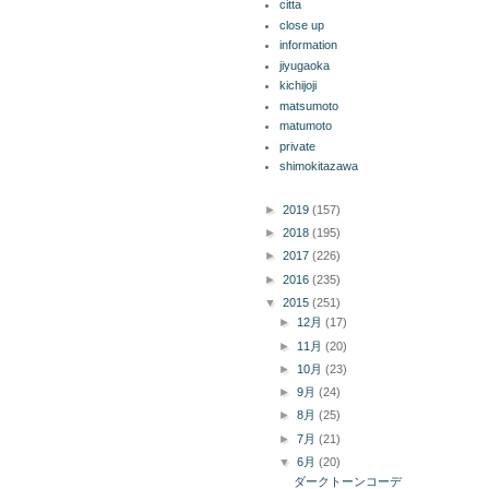
citta
close up
information
jiyugaoka
kichijoji
matsumoto
matumoto
private
shimokitazawa
ブログ アーカイブ
►
2019
(157)
►
2018
(195)
►
2017
(226)
►
2016
(235)
▼
2015
(251)
►
12月
(17)
►
11月
(20)
►
10月
(23)
►
9月
(24)
►
8月
(25)
►
7月
(21)
▼
6月
(20)
ダークトーンコーデ