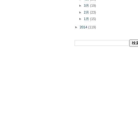
►
3月
(19)
►
2月
(23)
►
1月
(15)
►
2014
(119)
このブログを検索
掲載商品の購入についてボタン