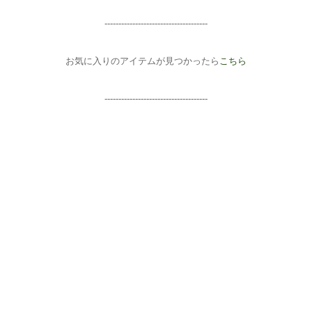
-----------------------
--------------
お気に入りのアイテムが見つかったら
こちら
-------------------------------------