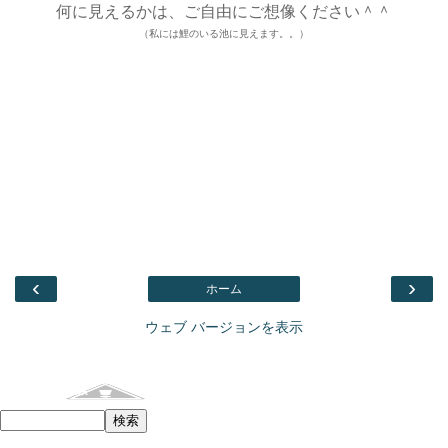
何に見えるかは、ご自由にご想像ください＾＾
（私には鯉のいる池に見えます。。）
‹
›
ホーム
ウェブ バージョンを表示
Facebook
このブログを検索