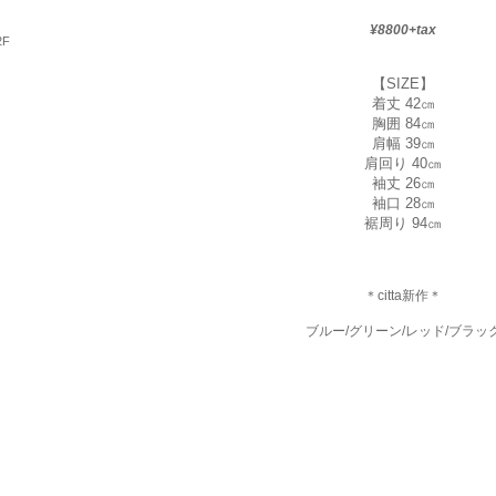
¥8800+tax
2F
【SIZE】
着丈 42㎝
胸囲 84㎝
肩幅 39㎝
肩回り 40㎝
袖丈 26㎝
袖口 28㎝
裾周り 94㎝
＊citta新作＊
ブルー/グリーン/レッド/ブラッ