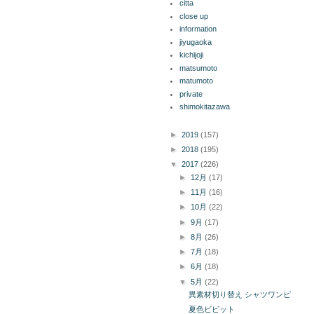
citta
close up
information
jiyugaoka
kichijoji
matsumoto
matumoto
private
shimokitazawa
ブログ アーカイブ
►
2019
(157)
►
2018
(195)
▼
2017
(226)
►
12月
(17)
►
11月
(16)
►
10月
(22)
►
9月
(17)
►
8月
(26)
►
7月
(18)
►
6月
(18)
▼
5月
(22)
異素材切り替え シャツワンピ
夏色ビビット