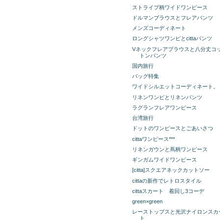
ストライプ柄ワイドワンピース
ドルマンブラウスとフレアパンツ
メンズコーディネート
ロングシャツワンピとcittaパンツ
Vネックフレアブラウスと八分丈コ
トンパンツ
国内旅行
バッグ特集
ワイドシルエットコーディネート。
リネンワンピとリネンパンツ
ラグランフレアワンピース
台湾旅行
ドットのワンピースとごあいさつ
cittaワンピース***
リネンガウンと蔦柄ワンピース
ギンガムワイドワンピース
[citta]スクエアネックカットソー
cittaの新作でレトロスタイル
cittaスカート 着回し3コーデ
green×green
レーストップスと光沢ナイロンスカ
ト