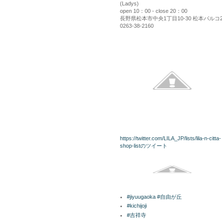
(Ladys)
open 10：00 - close 20：00
長野県松本市中央1丁目10-30 松本パルコ
0263-38-2160
kininaru
twitterリスト
https://twitter.com/LILA_JP/lists/lila-n-citta-
shop-listのツイート
Facebook
ラベル
#jiyuugaoka #自由が丘
#kichijoji
#吉祥寺