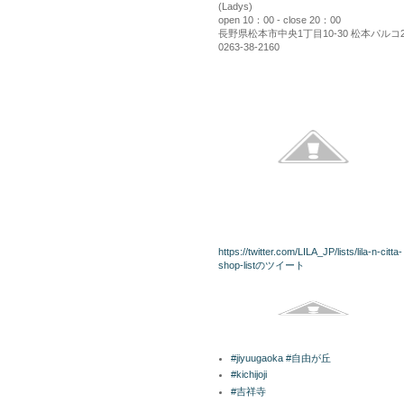
(Ladys)
open 10：00 - close 20：00
長野県松本市中央1丁目10-30 松本パルコ
0263-38-2160
kininaru
twitterリスト
https://twitter.com/LILA_JP/lists/lila-n-citta-
shop-listのツイート
Facebook
ラベル
#jiyuugaoka #自由が丘
#kichijoji
#吉祥寺