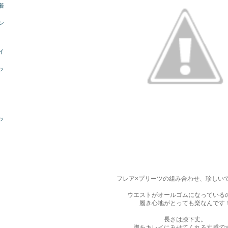
着
ン
イ
ッ
ッ
フレア×プリーツの組み合わせ、珍しい
ウエストがオールゴムになっている
履き心地がとっても楽なんです
長さは膝下丈。
脚をキレイにみせてくれる丈感で