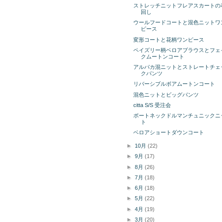
ストレッチニットフレアスカートの
回し
ウールフードコートと混色ニットワ
ピース
変形コートと花柄ワンピース
ペイズリー柄ベロアブラウスとフェ
クムートンコート
アルパカ混ニットとストレートチェ
クパンツ
リバーシブルボアムートンコート
混色ニットとビッグパンツ
citta S/S 受注会
ボートネックドルマンチュニックニ
ト
ベロアショートダウンコート
►
10月
(22)
►
9月
(17)
►
8月
(26)
►
7月
(18)
►
6月
(18)
►
5月
(22)
►
4月
(19)
►
3月
(20)