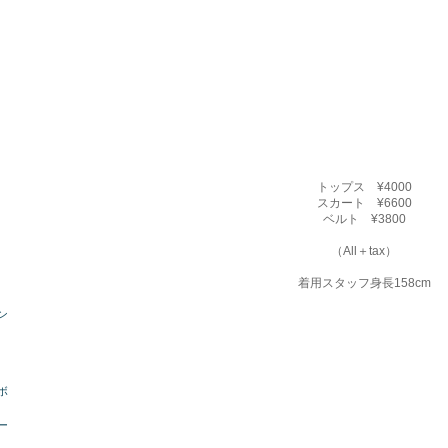
トップス ¥4000
スカート ¥6600
ベルト ¥3800
（All＋tax）
着用スタッフ身長158cm
ン
ボ
ー