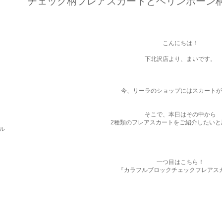
チェック柄フレアスカートとヘリンボーン
こんにちは！
下北沢店より、まいです。
今、リーラのショップにはスカートが
そこで、本日はその中から
2種類のフレアスカートをご紹介したいと
パル
一つ目はこちら！
『カラフルブロックチェックフレアス