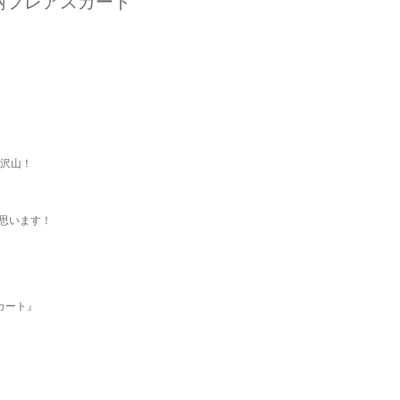
柄フレアスカート
沢山！
思います！
カート』