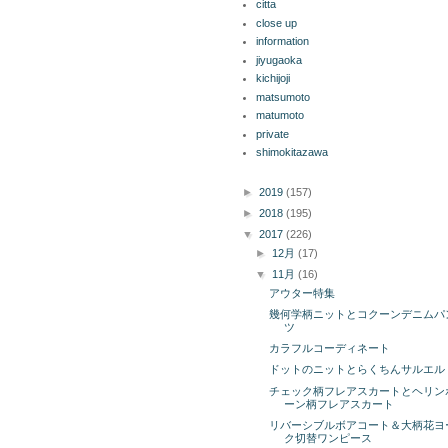
citta
close up
information
jiyugaoka
kichijoji
matsumoto
matumoto
private
shimokitazawa
ブログ アーカイブ
►
2019
(157)
►
2018
(195)
▼
2017
(226)
►
12月
(17)
▼
11月
(16)
アウター特集
幾何学柄ニットとコクーンデニムパ
ツ
カラフルコーディネート
ドットのニットとらくちんサルエル
チェック柄フレアスカートとヘリン
ーン柄フレアスカート
リバーシブルボアコート＆大柄花ヨ
ク切替ワンピース