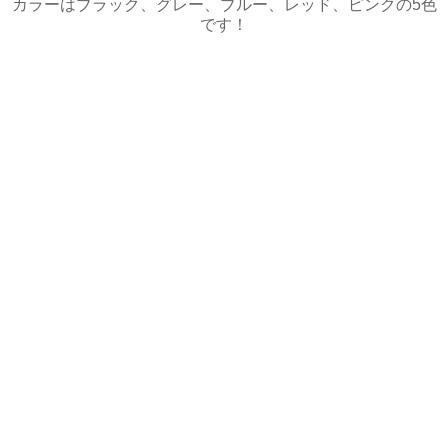
カラーはブラック、グレー、ブルー、レッド、ピンクの5色
です！