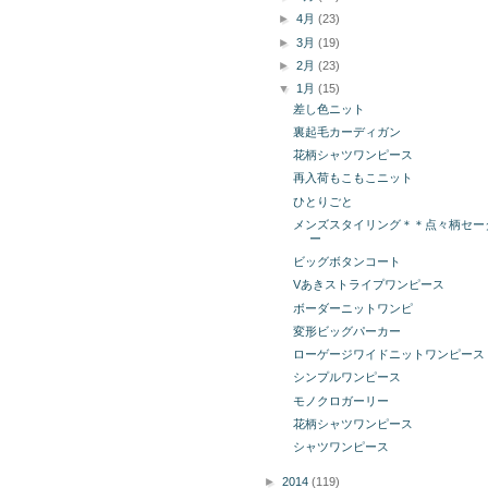
►
4月
(23)
►
3月
(19)
►
2月
(23)
▼
1月
(15)
差し色ニット
裏起毛カーディガン
花柄シャツワンピース
再入荷もこもこニット
ひとりごと
メンズスタイリング＊＊点々柄セー
ー
ビッグボタンコート
Vあきストライプワンピース
ボーダーニットワンピ
変形ビッグパーカー
ローゲージワイドニットワンピース
シンプルワンピース
モノクロガーリー
花柄シャツワンピース
シャツワンピース
►
2014
(119)