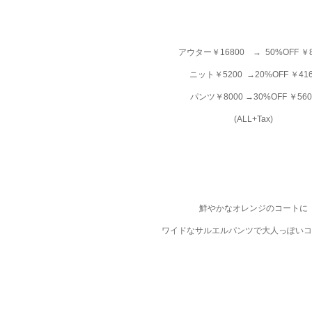
アウター￥16800 → 50%OFF ￥8
ニット￥5200 →20%OFF ￥41
パンツ￥8000 →30%OFF ￥560
(ALL+Tax)
鮮やかなオレンジのコートに
ワイドなサルエルパンツで大人っぽいコ