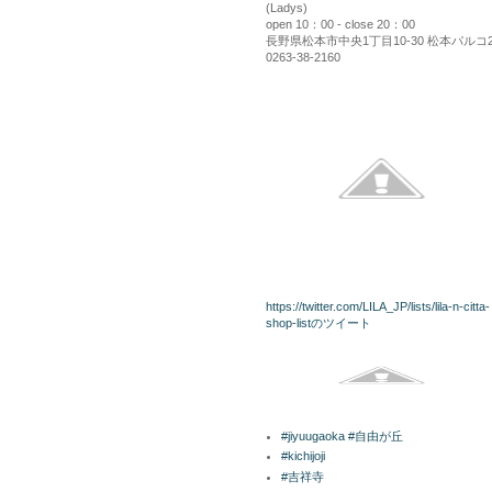
(Ladys)
open 10：00 - close 20：00
長野県松本市中央1丁目10-30 松本パルコ
0263-38-2160
kininaru
twitterリスト
https://twitter.com/LILA_JP/lists/lila-n-citta-
shop-listのツイート
Facebook
ラベル
#jiyuugaoka #自由が丘
#kichijoji
#吉祥寺