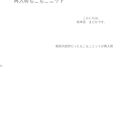
再入荷もこもこニット
こんにちは。
松本店 まどかです。
前回大好評だったもこもこニットが再入荷
パル