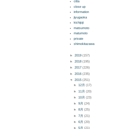
citta
close up
information
jiyugaoka
kichijoji
matsumoto
matumoto
private
shimokitazawa
ブログ アーカイブ
►
2019
(157)
►
2018
(195)
►
2017
(226)
►
2016
(235)
▼
2015
(251)
►
12月
(17)
►
11月
(20)
►
10月
(23)
►
9月
(24)
►
8月
(25)
►
7月
(21)
►
6月
(20)
►
5月
(21)