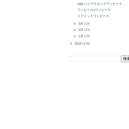
citta バイアスロングワンピース
ワンピース×ワンピース
リブニットワンピース
►
3月
(19)
►
2月
(23)
►
1月
(15)
►
2014
(119)
このブログを検索
掲載商品の購入についてボタン