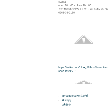
(Ladys)
open 10：00 - close 20：00
長野県松本市中央1丁目10-30 松本パルコ
0263-38-2160
kininaru
twitterリスト
https://twitter.com/LILA_JP/lists/lila-n-citta-
shop-listのツイート
Facebook
ラベル
#jiyuugaoka #自由が丘
#kichijoji
#吉祥寺