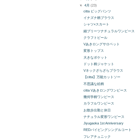
▼
4月
(23)
citta ビッグパンツ
イナズナ柄ブラウス
シャツ×スカート
細プリーツナチュラルワンピース
クラフトビール
Vあきロングサロペット
変形トップス
大きなポケット
ドット柄ジャケット
Vネックざらざらブラウス
【citta】万能カットソー
不思議な絵柄
citta Vあきロングワンピース
幾何学柄ワンピース
カラフルワンピース
お散歩出勤と休日
ナチュラル変形ワンピース
Jiyugaoka 1st Anniversary
REDパイピングシングルコート
フレアチュニック