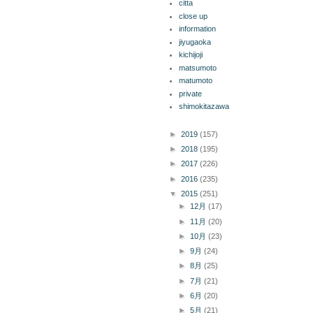
citta
close up
information
jiyugaoka
kichijoji
matsumoto
matumoto
private
shimokitazawa
ブログ アーカイブ
►
2019
(157)
►
2018
(195)
►
2017
(226)
►
2016
(235)
▼
2015
(251)
►
12月
(17)
►
11月
(20)
►
10月
(23)
►
9月
(24)
►
8月
(25)
►
7月
(21)
►
6月
(20)
►
5月
(21)