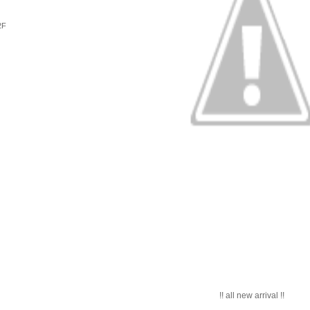
2F
!! all new arrival !!