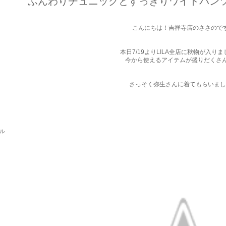
ふんわりチュニックとすっきりワイドパン
こんにちは！吉祥寺店のささので
本日7/19よりLILA全店に秋物が入り
今から使えるアイテムが盛りだくさん
さっそく弥生さんに着てもらいまし
パル