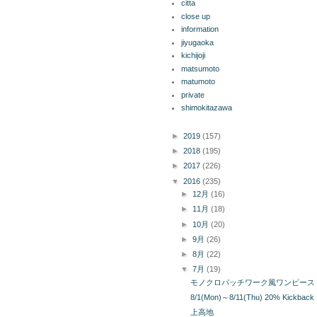
citta
close up
information
jiyugaoka
kichijoji
matsumoto
matumoto
private
shimokitazawa
ブログ アーカイブ
►
2019
(157)
►
2018
(195)
►
2017
(226)
▼
2016
(235)
►
12月
(16)
►
11月
(18)
►
10月
(20)
►
9月
(26)
►
8月
(22)
▼
7月
(19)
モノクロパッチワーク風ワンピース
8/1(Mon)～8/11(Thu) 20% Kickback 
上高地