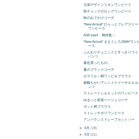
立体デザインリネンワンピース
秋チェックのロングワンピース
秋のおでかけコーデ
*New Arrival* ひらっとフレアスリ
ワンピース
A/W start! 柄特集～
*New Arrival* まえうしろ2WAYワン
ース
ふんわりチュニックとすっきりワイ
パンツ
最近買ったもの。
夏のブラックコーデ
カラフル♢柄ワンピ＆ブラウス
裾幅ちがいアシンメトリーサルエル
ンツ
ストレートシルエットのワンピース
ゆるっと変形ベージュコーデ
ヨット柄ブラウス
ストレッチポリワンピース
アンバランスドレープカットソー
►
6月
(19)
►
5月
(21)