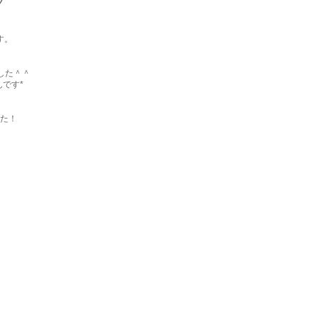
ツ
す。
ました＾＾
です*
た！