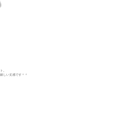
ト。
嬉しい丈感です＾＾