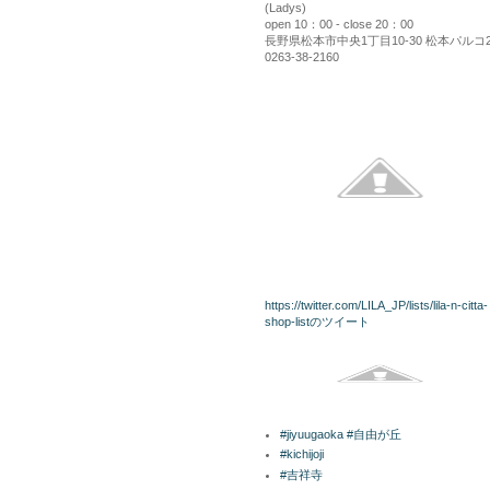
(Ladys)
open 10：00 - close 20：00
長野県松本市中央1丁目10-30 松本パルコ
0263-38-2160
kininaru
twitterリスト
https://twitter.com/LILA_JP/lists/lila-n-citta-
shop-listのツイート
Facebook
ラベル
#jiyuugaoka #自由が丘
#kichijoji
#吉祥寺