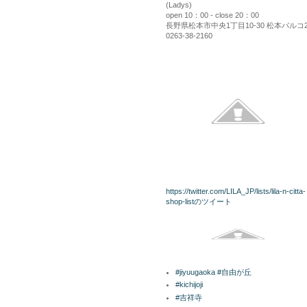
(Ladys)
open 10：00 - close 20：00
長野県松本市中央1丁目10-30 松本パルコ
0263-38-2160
kininaru
twitterリスト
https://twitter.com/LILA_JP/lists/lila-n-citta-
shop-listのツイート
Facebook
ラベル
#jiyuugaoka #自由が丘
#kichijoji
#吉祥寺