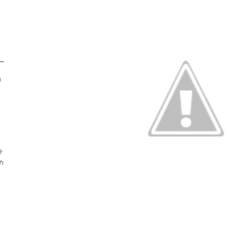
トー
コ
ト
カ