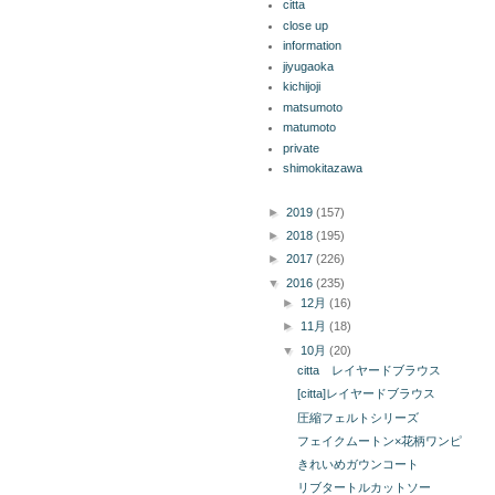
citta
close up
information
jiyugaoka
kichijoji
matsumoto
matumoto
private
shimokitazawa
ブログ アーカイブ
►
2019
(157)
►
2018
(195)
►
2017
(226)
▼
2016
(235)
►
12月
(16)
►
11月
(18)
▼
10月
(20)
citta レイヤードブラウス
[citta]レイヤードブラウス
圧縮フェルトシリーズ
フェイクムートン×花柄ワンピ
きれいめガウンコート
リブタートルカットソー