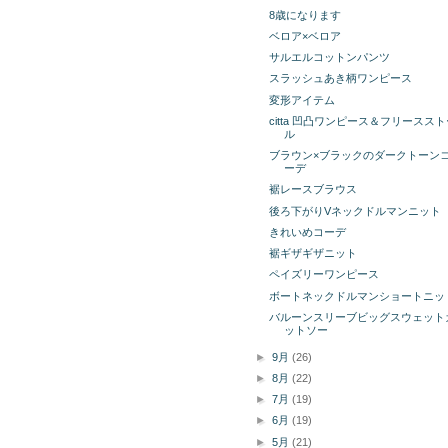
8歳になります
ベロア×ベロア
サルエルコットンパンツ
スラッシュあき柄ワンピース
変形アイテム
citta 凹凸ワンピース＆フリースス
ル
ブラウン×ブラックのダークトーン
ーデ
裾レースブラウス
後ろ下がりVネックドルマンニット
きれいめコーデ
裾ギザギザニット
ペイズリーワンピース
ボートネックドルマンショートニッ
バルーンスリーブビッグスウェット
ットソー
►
9月
(26)
►
8月
(22)
►
7月
(19)
►
6月
(19)
►
5月
(21)