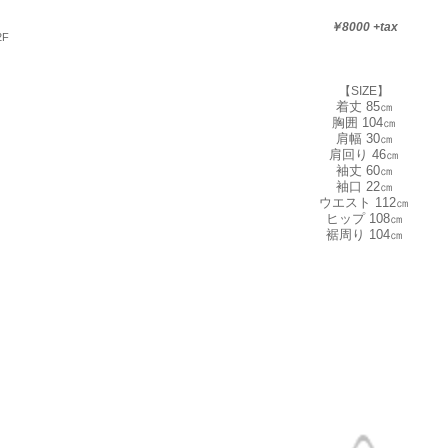
￥8000 +tax
2F
【SIZE】
着丈 85㎝
胸囲 104㎝
肩幅 30㎝
肩回り 46㎝
袖丈 60㎝
袖口 22㎝
ウエスト 112㎝
ヒップ 108㎝
裾周り 104㎝