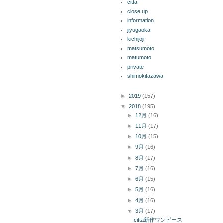
citta
close up
information
jiyugaoka
kichijoji
matsumoto
matumoto
private
shimokitazawa
ブログ アーカイブ
►
2019
(157)
▼
2018
(195)
►
12月
(16)
►
11月
(17)
►
10月
(15)
►
9月
(16)
►
8月
(17)
►
7月
(16)
►
6月
(15)
►
5月
(16)
►
4月
(16)
▼
3月
(17)
citta新作ワンピース