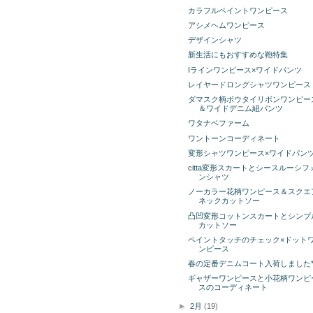
カラフルペイントワンピース
アシメヘムワンピース
デザインシャツ
新生活にもおすすめな鞄特集
Iラインワンピース×ワイドパンツ
レイヤードロングシャツワンピース
ダマスク柄ボウタイリボンワンピー
＆ワイドデニム紐パンツ
ワタナベファーム
ワントーンコーディネート
変形シャツワンピース×ワイドパン
citta変形スカートとシースルーシフ
ンシャツ
ノーカラー花柄ワンピース＆スクエ
ネックカットソー
凸凹変形コットンスカートとシンプ
カットソー
ペイントタッチのチェック×ドット
ンピース
春の定番デニムコート入荷しました
ギャザーワンピースと小花柄ワンピ
スのコーディネート
►
2月
(19)