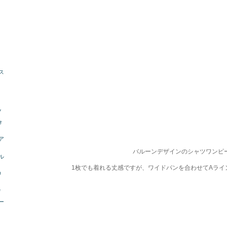
ス
ツ
ォ
ア
バルーンデザインのシャツワンピ
ル
1枚でも着れる丈感ですが、ワイドパンを合わせてAライ
ワ
*
ー