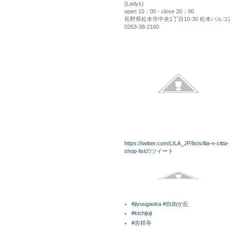
(Ladys)
open 10：00 - close 20：00
長野県松本市中央1丁目10-30 松本パルコ
0263-38-2160
kininaru
twitterリスト
https://twitter.com/LILA_JP/lists/lila-n-citta-
shop-listのツイート
Facebook
ラベル
#jiyuugaoka #自由が丘
#kichijoji
#吉祥寺