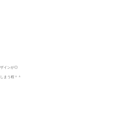
ザインが◎
しまう程＾＾