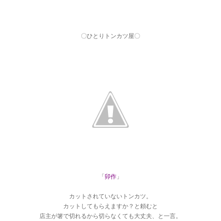
〇ひとりトンカツ屋〇
「
卯作
」
カットされていないトンカツ。
カットしてもらえますか？と頼むと
店主が箸で切れるから切らなくても大丈夫、と一言。