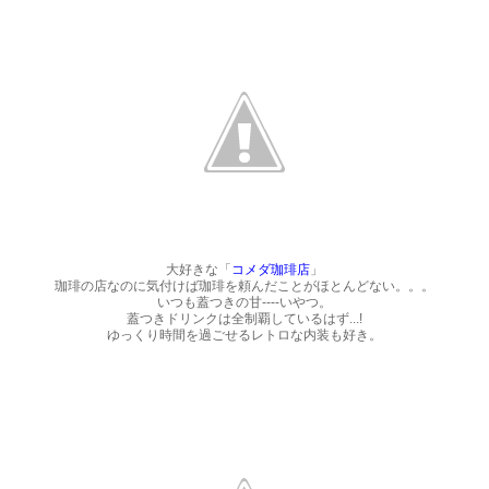
大好きな「
コメダ珈琲店
」
珈琲の店なのに気付けば珈琲を頼んだことがほとんどない。。。
いつも蓋つきの甘----いやつ。
蓋つきドリンクは全制覇しているはず...!
ゆっくり時間を過ごせるレトロな内装も好き。