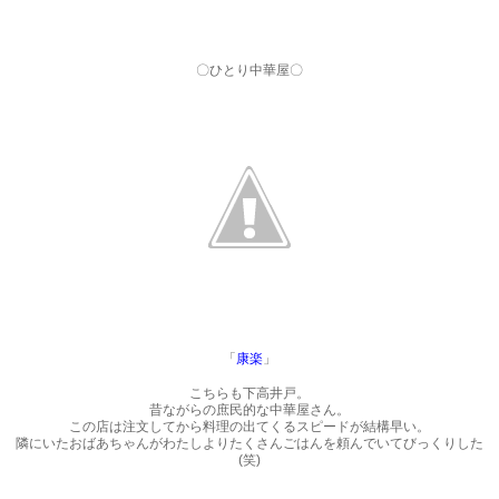
〇ひとり中華屋〇
「
康楽
」
こちらも下高井戸。
昔ながらの庶民的な中華屋さん。
この店は注文してから料理の出てくるスピードが結構早い。
隣にいたおばあちゃんがわたしよりたくさんごはんを頼んでいてびっくりした
(笑)