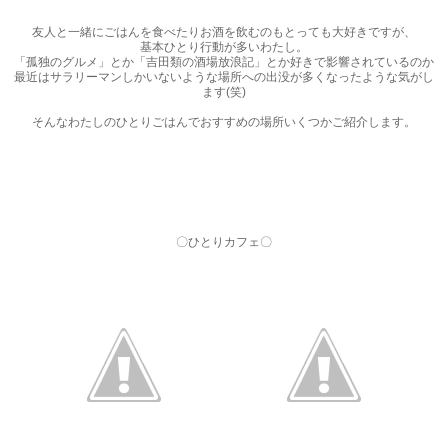
友人と一緒にごはんを食べたり
お酒を飲むのも
とっても大好きですが、
基本ひとり行動が多いわたし。
「孤独のグルメ」とか
「吉田類の酒場放浪記」とか好きで影響されているのか
最近はサラリーマンしかいないような場所への出没が多くなったような気がし
ます(笑)
そんなわたしのひとりごはんでおすすめの場所いくつかご紹介します。
〇ひとりカフェ〇