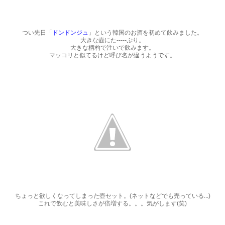
つい先日「
ドンドンジュ
」という韓国のお酒を初めて飲みました。
大きな壺にた-----ぷり。
大きな柄杓で注いで飲みます。
マッコリと似てるけど呼び名が違うようです。
ちょっと欲しくなってしまった壺セット。(ネットなどでも売っている...)
これで飲むと美味しさが倍増する。。。気がします(笑)