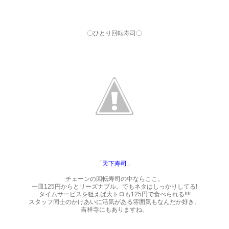
〇ひとり回転寿司〇
「
天下寿司
」
チェーンの回転寿司の中ならここ。
一皿125円からとリーズナブル。でもネタはしっかりしてる!
タイムサービスを狙えば大トロも125円で食べられる!!!!
スタッフ同士のかけあいに活気がある雰囲気もなんだか好き。
吉祥寺にもありますね。