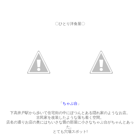
〇ひとり洋食屋〇
「
ちゃぶ台
」
下高井戸駅から歩いて住宅街の中にぽつんとある隠れ家のようなお店。
古民家を改装したような落ち着く空間。
店名の通りお店の奥にはちいさな畳の部屋に小さなちゃぶ台がちゃんとあっ
た。
とても穴場スポット!