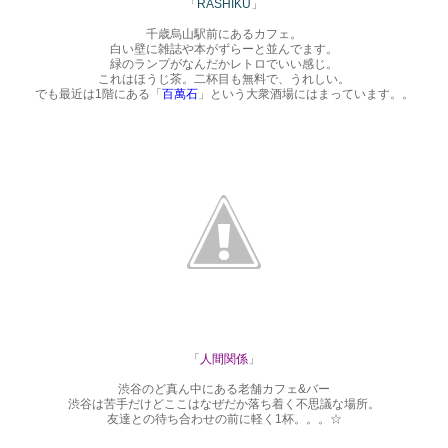
「
RASHIKU
」
千歳烏山駅前にあるカフェ。
白い壁に雑誌や本がずらーと並んでます。
緑のランプがなんだかレトロでいい感じ。
これはほうじ茶。二杯目も無料で、うれしい。
でも最近は1階にある「
百萬石
」という大衆酒場にはまっています。。
「
人間関係
」
渋谷のど真ん中にある老舗カフェ&バー
渋谷は苦手だけどここはなぜだか落ち着く不思議な場所。
友達との待ち合わせの前に軽く1杯。。。☆