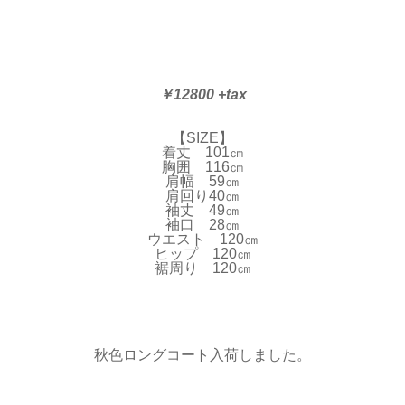
￥12800 +tax
【SIZE】
着丈 101㎝
胸囲 116㎝
肩幅 59㎝
肩回り40㎝
袖丈 49㎝
袖口 28㎝
ウエスト 120㎝
ヒップ 120㎝
裾周り 120㎝
秋色ロングコート入荷しました。