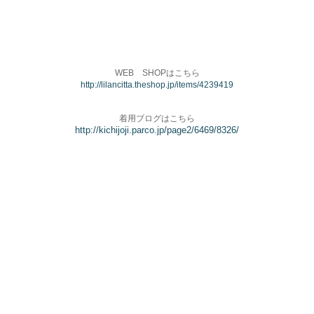
WEB SHOPはこちら
http://lilancitta.theshop.jp/items/4239419
着用ブログはこちら
http://kichijoji.parco.jp/page2/6469/8326/